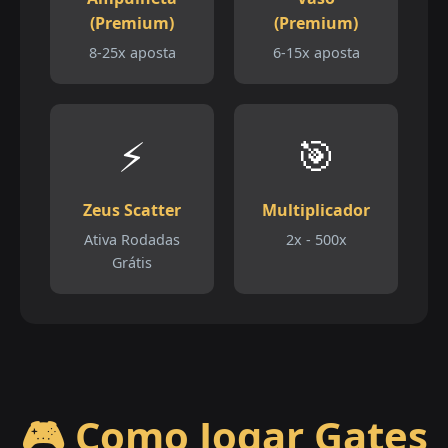
(Premium)
(Premium)
8-25x aposta
6-15x aposta
⚡
🎯
Zeus Scatter
Multiplicador
Ativa Rodadas
2x - 500x
Grátis
🎮 Como Jogar Gates