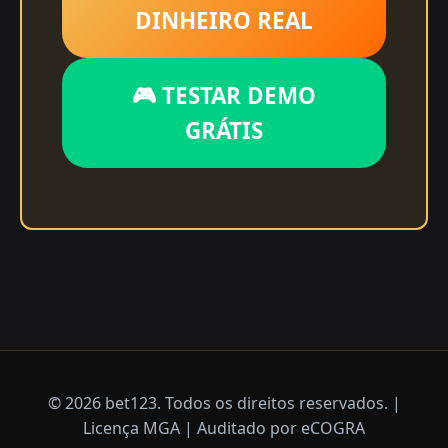
DINHEIRO REAL
🎮 TESTAR DEMO
GRÁTIS
© 2026 bet123. Todos os direitos reservados. |
Licença MGA | Auditado por eCOGRA