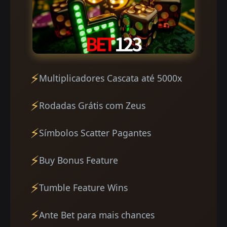
Multiplicadores Cascata até 5000x
Rodadas Grátis com Zeus
Símbolos Scatter Pagantes
Buy Bonus Feature
Tumble Feature Wins
Ante Bet para mais chances