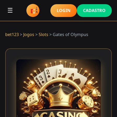
☰
LOGIN
CADASTRO
bet123
>
Jogos
>
Slots
> Gates of Olympus