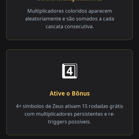
Multiplicadores coloridos aparecem
aleatoriamente e são somados a cada
cascata consecutiva.
4️⃣
Ative o Bônus
4+ símbolos de Zeus ativam 15 rodadas grátis
com multiplicadores persistentes e re-
triggers possíveis.