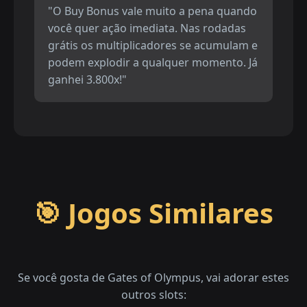
"O Buy Bonus vale muito a pena quando
você quer ação imediata. Nas rodadas
grátis os multiplicadores se acumulam e
podem explodir a qualquer momento. Já
ganhei 3.800x!"
🎯 Jogos Similares
Se você gosta de Gates of Olympus, vai adorar estes
outros slots: