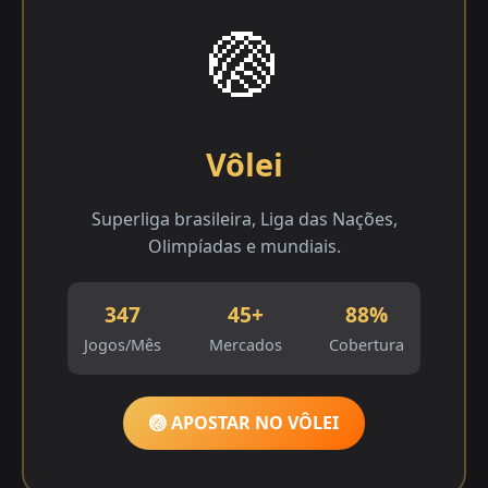
🏐
Vôlei
Superliga brasileira, Liga das Nações,
Olimpíadas e mundiais.
347
45+
88%
Jogos/Mês
Mercados
Cobertura
🏐 APOSTAR NO VÔLEI