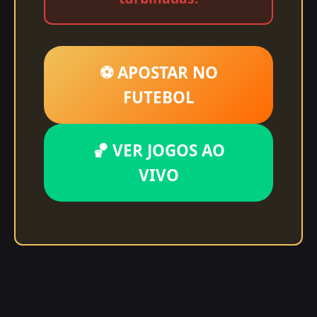
⚽ APOSTAR NO
FUTEBOL
🏀 VER JOGOS AO
VIVO