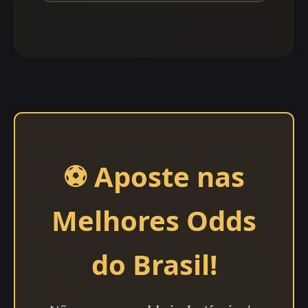
⚽ Aposte nas
Melhores Odds
do Brasil!