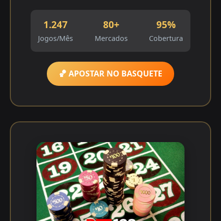
1.247
80+
95%
Jogos/Mês
Mercados
Cobertura
🏀 APOSTAR NO BASQUETE