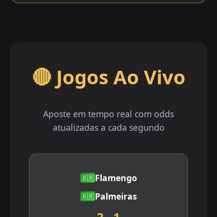
🔴 Jogos Ao Vivo
Aposte em tempo real com odds
atualizadas a cada segundo
Flamengo
🇧🇷
Palmeiras
🇧🇷
2 - 1