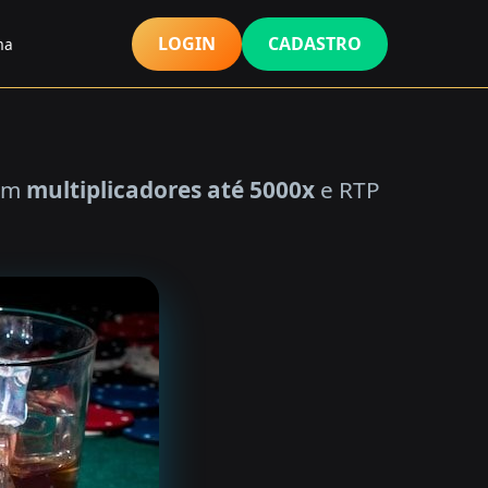
LOGIN
CADASTRO
ma
com
multiplicadores até 5000x
e RTP