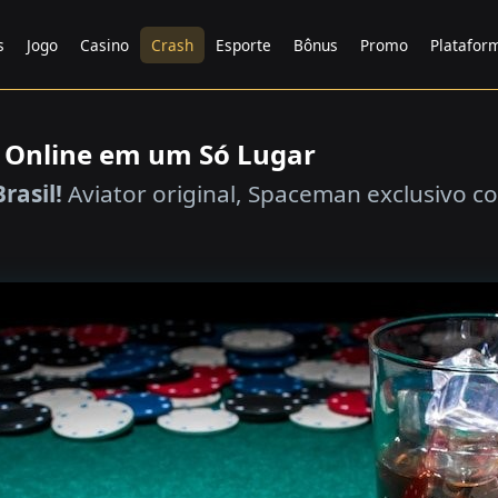
s
Jogo
Casino
Crash
Esporte
Bônus
Promo
Platafor
s Online em um Só Lugar
rasil!
Aviator original, Spaceman exclusivo 