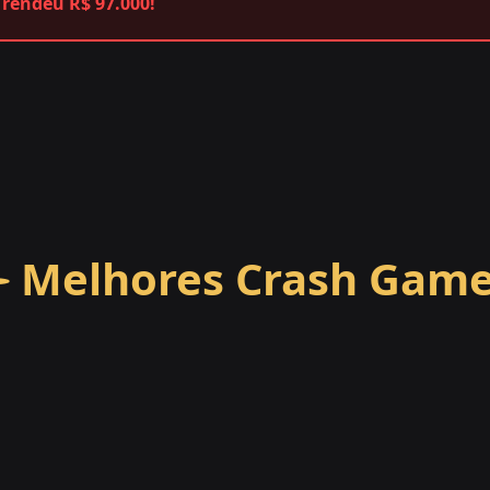
 rendeu R$ 97.000!
️ Melhores Crash Gam