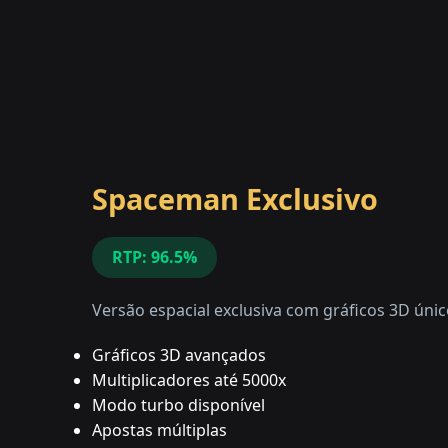
Spaceman Exclusivo
RTP: 96.5%
Versão espacial exclusiva com gráficos 3D únic
Gráficos 3D avançados
Multiplicadores até 5000x
Modo turbo disponível
Apostas múltiplas