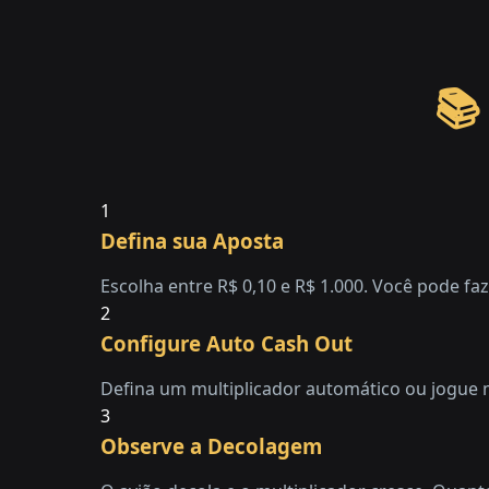
📚
1
Defina sua Aposta
Escolha entre R$ 0,10 e R$ 1.000. Você pode fa
2
Configure Auto Cash Out
Defina um multiplicador automático ou jogue
3
Observe a Decolagem