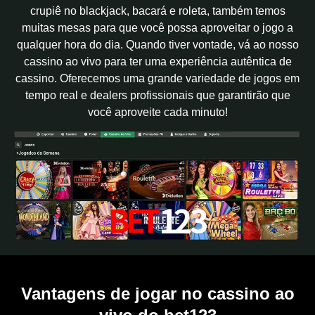
crupiê no blackjack, bacará e roleta, também temos
muitas mesas para que você possa aproveitar o jogo a
qualquer hora do dia. Quando tiver vontade, vá ao nosso
cassino ao vivo para ter uma experiência autêntica de
cassino. Oferecemos uma grande variedade de jogos em
tempo real e dealers profissionais que garantirão que
você aproveite cada minuto!
Vantagens de jogar no cassino ao