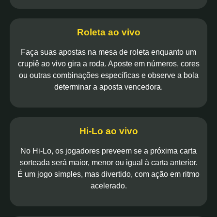
Roleta ao vivo
Faça suas apostas na mesa de roleta enquanto um
crupiê ao vivo gira a roda. Aposte em números, cores
ou outras combinações específicas e observe a bola
determinar a aposta vencedora.
Hi-Lo ao vivo
No Hi-Lo, os jogadores preveem se a próxima carta
sorteada será maior, menor ou igual à carta anterior.
É um jogo simples, mas divertido, com ação em ritmo
acelerado.