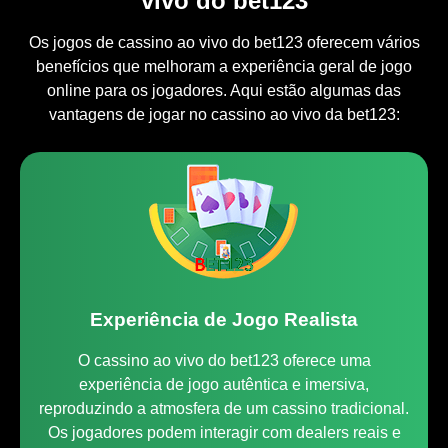
vivo do bet123
Os jogos de cassino ao vivo do bet123 oferecem vários
benefícios que melhoram a experiência geral de jogo
online para os jogadores. Aqui estão algumas das
vantagens de jogar no cassino ao vivo da bet123:
Experiência de Jogo Realista
O cassino ao vivo do bet123 oferece uma
experiência de jogo autêntica e imersiva,
reproduzindo a atmosfera de um cassino tradicional.
Os jogadores podem interagir com dealers reais e