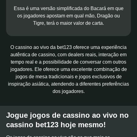
Essa é uma versão simplificada do Bacará em que
os jogadores apostam em qual mão, Dragão ou
Tigre, terá o maior valor de carta.
O cassino ao vivo da bet123 oferece uma experiência
autêntica de cassino, com dealers reais, interação em
tempo real e a possibilidade de conversar com outros
jogadores. Ele oferece uma excelente combinação de
jogos de mesa tradicionais e jogos exclusivos de
inspiração asiática, atendendo a diferentes preferências
dos jogadores.
Jogue jogos de cassino ao vivo no
cassino bet123 hoje mesmo!