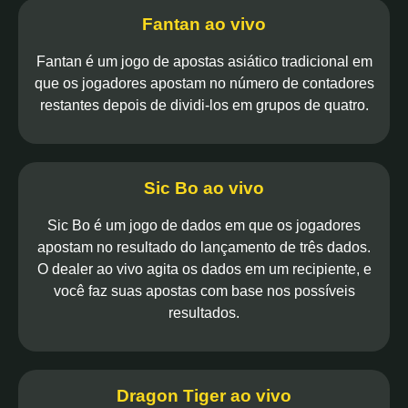
Fantan ao vivo
Fantan é um jogo de apostas asiático tradicional em
que os jogadores apostam no número de contadores
restantes depois de dividi-los em grupos de quatro.
Sic Bo ao vivo
Sic Bo é um jogo de dados em que os jogadores
apostam no resultado do lançamento de três dados.
O dealer ao vivo agita os dados em um recipiente, e
você faz suas apostas com base nos possíveis
resultados.
Dragon Tiger ao vivo