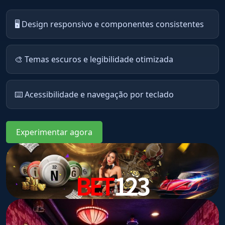
🖥️ Design responsivo e componentes consistentes
🎨 Temas escuros e legibilidade otimizada
⌨️ Acessibilidade e navegação por teclado
Experimentar agora