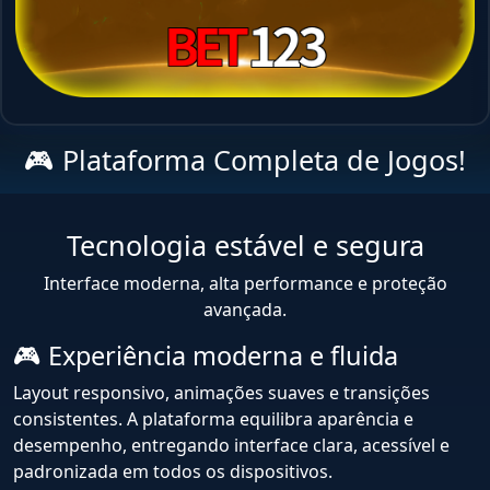
🎮 Plataforma Completa de Jogos!
Tecnologia estável e segura
Interface moderna, alta performance e proteção
avançada.
🎮 Experiência moderna e fluida
Layout responsivo, animações suaves e transições
consistentes. A plataforma equilibra aparência e
desempenho, entregando interface clara, acessível e
padronizada em todos os dispositivos.