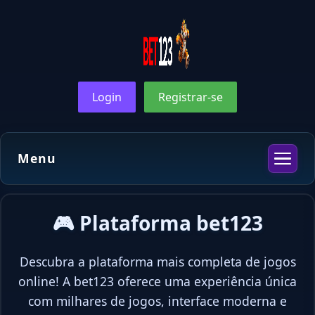
Login
Registrar-se
Menu
🎮 Plataforma bet123
Descubra a plataforma mais completa de jogos
online! A bet123 oferece uma experiência única
com milhares de jogos, interface moderna e