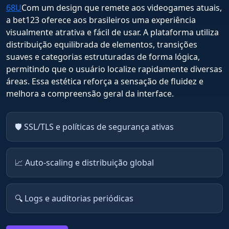
68U
Com um design que remete aos videogames atuais,
a bet123 oferece aos brasileiros uma experiência
visualmente atrativa e fácil de usar. A plataforma utiliza
distribuição equilibrada de elementos, transições
suaves e categorias estruturadas de forma lógica,
permitindo que o usuário localize rapidamente diversas
áreas. Essa estética reforça a sensação de fluidez e
melhora a compreensão geral da interface.
🛡️ SSL/TLS e políticas de segurança ativas
📈 Auto‑scaling e distribuição global
🔍 Logs e auditorias periódicas