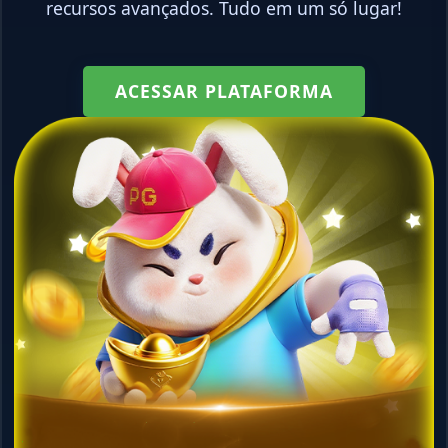
recursos avançados. Tudo em um só lugar!
ACESSAR PLATAFORMA